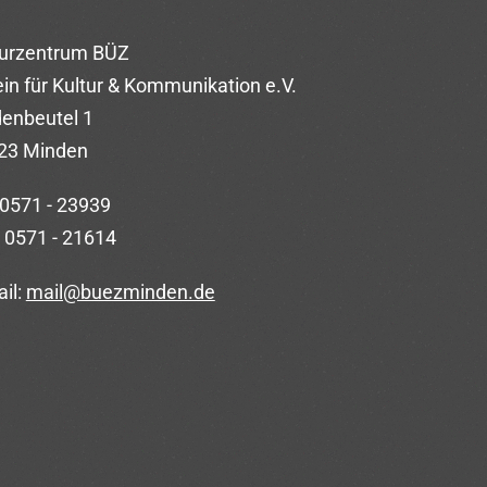
turzentrum BÜZ
in für Kultur & Kommunikation e.V.
denbeutel 1
23 Minden
 0571 - 23939
 0571 - 21614
il:
mail@buezminden.de