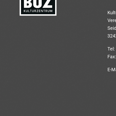
Kul
Vere
Sei
324
Tel:
Fax:
E-Ma