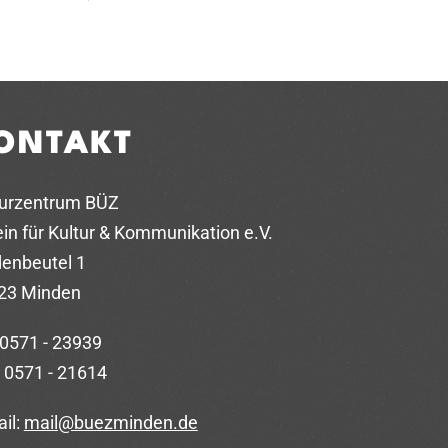
ONTAKT
turzentrum BÜZ
in für Kultur & Kommunikation e.V.
denbeutel 1
23 Minden
 0571 - 23939
 0571 - 21614
il:
mail@buezminden.de