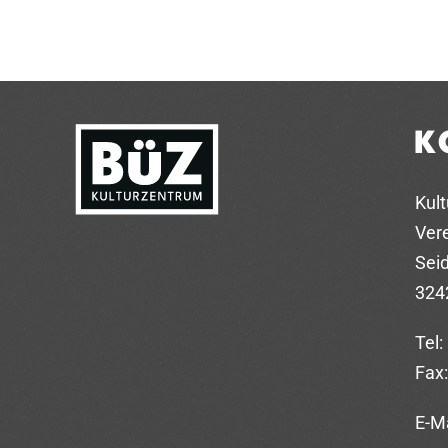
K
Kul
Vere
Sei
324
Tel:
Fax:
E-Ma